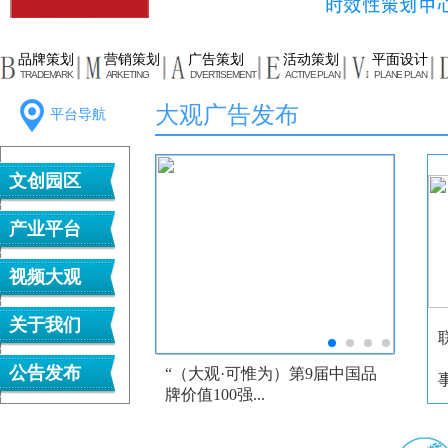
品牌策划
营销策划
广告策划
活动策划
平面设计
TRADEMARK
ARKETING
DVERTISEMENT
ACTIVE PLAN
PLANE PLAN
大观广告发布
平台导航
文创园区
产业平台
视频大观
关于我们
公告发布
“（大观·可惟为）第9届中国品
中国
事
牌价值100强...
可惟为