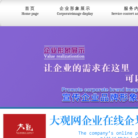
首页
企业形象展示
服务
Home page
Corporateimage display
Service contert 